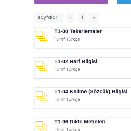
Sayfalar :
«
1
»
T1-00 Tekerlemeler
1.Sınıf Türkçe
Balon Sektirme Oyunu
Mobil
Eğitimgen /
Oyun Köşesi
Eğit
T1-02 Harf Bilgisi
1.Sınıf Türkçe
T1-04 Kelime (Sözcük) Bilgisi
1.Sınıf Türkçe
T1-06 Dikte Metinleri
1.Sınıf Türkçe