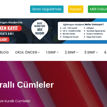
Sınav Uygulaması
Kaydol
MEB Dökü
 BLOG
OKUL ÖNCESI
1.SINIF
2.SINIF
3.SINIF
4.
rallı Cümleler
Ve Kurallı Cümleler