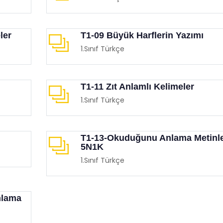
ler
T1-09 Büyük Harflerin Yazımı
1.Sınıf Türkçe
T1-11 Zıt Anlamlı Kelimeler
Etkinliği (İnsan Hakları Ve
Eğitimciler Ve Ebeveynler
1.Sınıf Türkçe
krasi Haftası)
Mutlaka İzlemesi Gereken
Birbirinden Etkileyici 15 F
imgen /
Film Köşesi
Eğitimgen /
Film Köşesi
T1-13-Okuduğunu Anlama Metinle
5N1K
1.Sınıf Türkçe
mlama