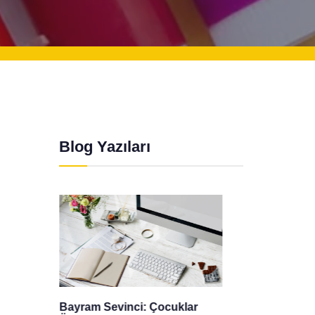
Blog Yazıları
r
Gizlilik Politikası
Mevlid 