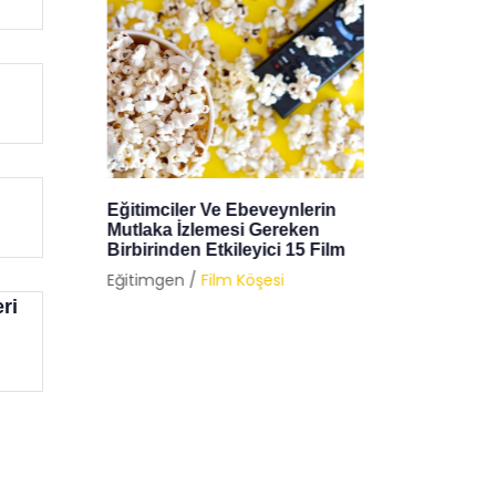
in
Çocuklarınızla Birlikte
Film Et
İzleyebileceğiniz Animasyon
Demokra
ilm
Filmleri
Eğitimg
Eğitimgen /
Film Köşesi
ri