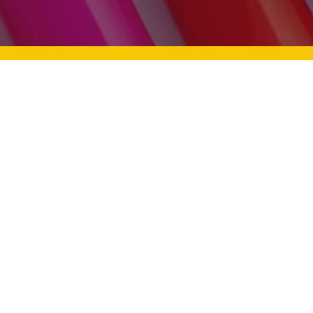
n Zekalı Çocuklara Nasıl
Bayram Sevinci: Çocukla