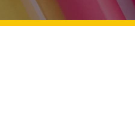
Mevlid Kandili: Aile Bağları Ve
Üstü