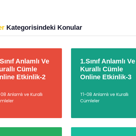
anmalıyız?
Üzerindeki Büyülü Etkisi
imgen /
Eğitimgen Blog
Eğitimgen /
Eğitimgen Blog
er
Kategorisindeki Konular
.Sınıf Anlamlı Ve
1.Sınıf Anlamlı Ve
urallı Cümle
Kurallı Cümle
nline Etkinlik-2
Online Etkinlik-3
-08 Anlamlı ve Kurallı
T1-08 Anlamlı ve Kurallı
mleler
Cümleler