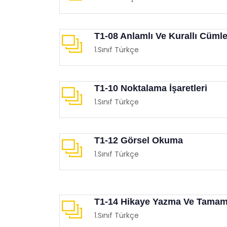
T1-08 Anlamlı Ve Kurallı Cümle
1.Sınıf Türkçe
T1-10 Noktalama İşaretleri
Çocuklarınızla Birlikte
Film 
1.Sınıf Türkçe
İzleyebileceğiniz Animasyon
Demo
Filmleri
Eğit
Eğitimgen /
Film Köşesi
T1-12 Görsel Okuma
1.Sınıf Türkçe
T1-14 Hikaye Yazma Ve Tama
1.Sınıf Türkçe