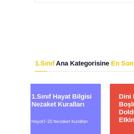
1.Sınıf
Ana Kategorisine
En Son
lgisi
Dini Bayramlar
1.
rı
Boşluk
Ta
Doldurmaca Online
Etkinlik
ları
1.S
Tes