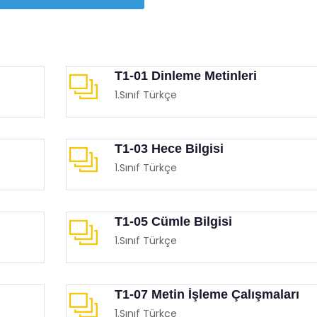
T1-01 Dinleme Metinleri
1.Sınıf Türkçe
 Destekli Eğitsel Oyunlar
MEB Temassız Oyunlar Ki
imgen /
Oyun Köşesi
Eğitimgen /
Oyun Köşesi
T1-03 Hece Bilgisi
1.Sınıf Türkçe
T1-05 Cümle Bilgisi
1.Sınıf Türkçe
T1-07 Metin İşleme Çalışmaları
1.Sınıf Türkçe