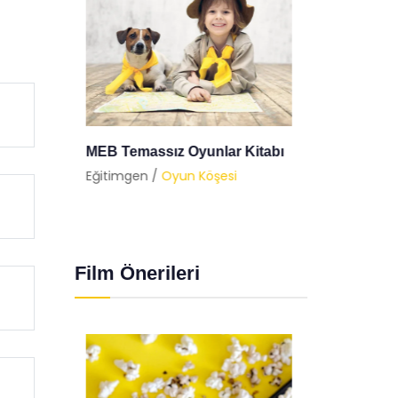
tabı
Nostaljik 6 Oyunla
Balon 
Çocukluğunuza Dönmeye Ne
Eğitimg
Dersiniz?
Eğitimgen /
Oyun Köşesi
Film Önerileri