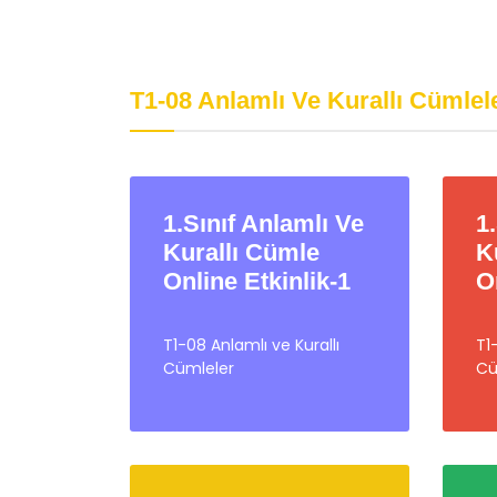
Psikolojik Huzur
Davr
Eğitimgen /
Eğitimgen Blog
Eğit
T1-08 Anlamlı Ve Kurallı Cümlel
1.Sınıf Anlamlı Ve
1
Kurallı Cümle
K
Online Etkinlik-1
O
T1-08 Anlamlı ve Kurallı
T1
Cümleler
Cü