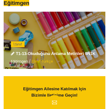
Eğitimgen
1.Sınıf
T1-13-Okuduğunu Anlama Metinleri 5N1K
Eğitimgen /
1.Sınıf Türkçe
Eğitimgen Ailesine Katılmak Için
Bizimle Iletişime Geçin!