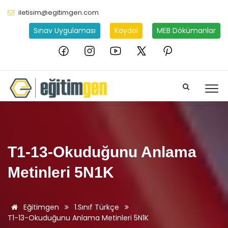
iletisim@egitimgen.com
Sınav Uygulaması
Kaydol
MEB Dökümanlar
T1-13-Okuduğunu Anlama
Metinleri 5N1K
Eğitimgen
1.Sınıf Türkçe
T1-13-Okuduğunu Anlama Metinleri 5N1K