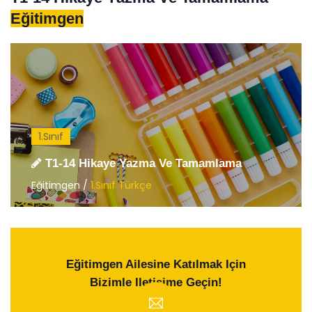
Eğitimgen
1.Sınıf
T1-14 Hikaye Yazma Ve Tamamlama
Eğitimgen /
1.Sınıf Türkçe
Eğitimgen Ailesine Katılmak Için
Bizimle Iletişime Geçin!