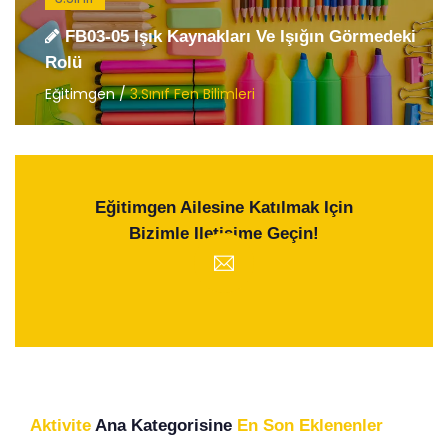
FB03-05 Işık Kaynakları Ve Işığın Görmedeki
Rolü
Eğitimgen /
3.Sınıf Fen Bilimleri
Eğitimgen Ailesine Katılmak Için
Bizimle Iletişime Geçin!
Aktivite
Ana Kategorisine
En Son Eklenenler