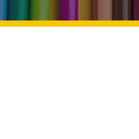
n Zekalı Çocuklara Nasıl
Bayram Sevinci: Çocukla