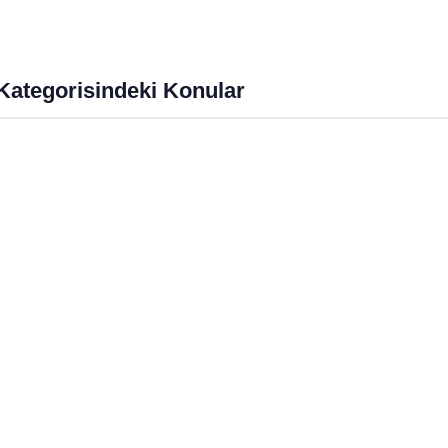
anmalıyız?
Üzerindeki Büyülü Etkisi
imgen /
Eğitimgen Blog
Eğitimgen /
Eğitimgen Blog
Kategorisindeki Konular