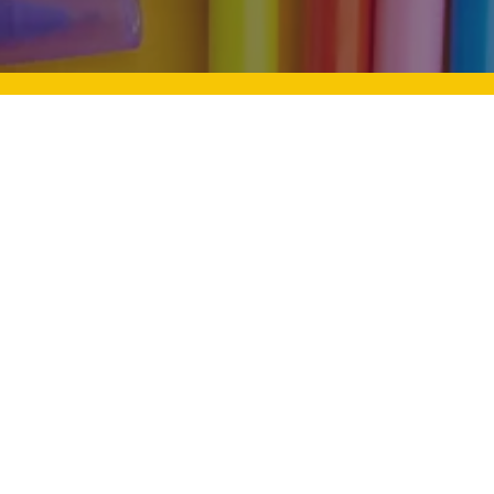
Mevlid Kandili: Aile Bağları Ve
Üstü