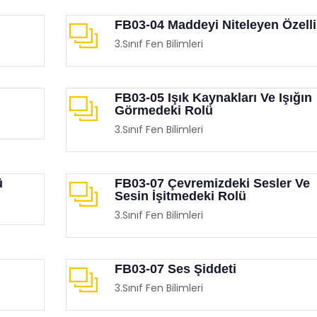
FB03-04 Maddeyi Niteleyen Özelli
3.Sınıf Fen Bilimleri
FB03-05 Işık Kaynakları Ve Işığın
Görmedeki Rolü
 Destekli Eğitsel Oyunlar
MEB Temassız Oyunlar Ki
3.Sınıf Fen Bilimleri
imgen /
Oyun Köşesi
Eğitimgen /
Oyun Köşesi
ü
FB03-07 Çevremizdeki Sesler Ve
Sesin İşitmedeki Rolü
3.Sınıf Fen Bilimleri
FB03-07 Ses Şiddeti
3.Sınıf Fen Bilimleri