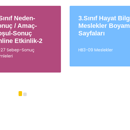
Sınıf Hayat Bilgisi
3.Sınıf Çarpma
eslekler Boyama
İşlemi Online
yfaları
Etkinlik 3
-09 Meslekler
M3-12 Doğal Sayılarla
Çarpma İşlemi