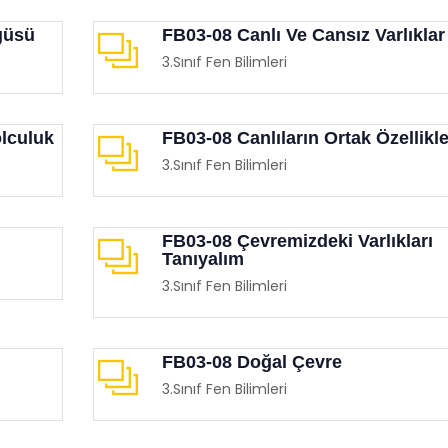
güsü
FB03-08 Canlı Ve Cansız Varlıklar
3.Sınıf Fen Bilimleri
lculuk
FB03-08 Canlıların Ortak Özellikle
3.Sınıf Fen Bilimleri
Etkinliği (İnsan Hakları Ve
Eğitimciler Ve Ebeveynler
krasi Haftası)
Mutlaka İzlemesi Gereken
Birbirinden Etkileyici 15 F
imgen /
Film Köşesi
FB03-08 Çevremizdeki Varlıkları
Eğitimgen /
Film Köşesi
Tanıyalım
3.Sınıf Fen Bilimleri
FB03-08 Doğal Çevre
3.Sınıf Fen Bilimleri