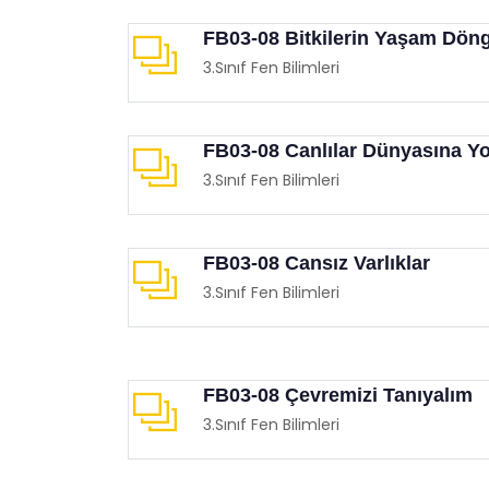
FB03-08 Bitkilerin Yaşam Dön
3.Sınıf Fen Bilimleri
FB03-08 Canlılar Dünyasına Yo
3.Sınıf Fen Bilimleri
Çocuklarınızla Birlikte
Film 
İzleyebileceğiniz Animasyon
Demo
Filmleri
Eğit
FB03-08 Cansız Varlıklar
Eğitimgen /
Film Köşesi
3.Sınıf Fen Bilimleri
FB03-08 Çevremizi Tanıyalım
3.Sınıf Fen Bilimleri