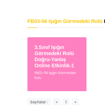
Psikolojik Huzur
Davr
Eğitimgen /
Eğitimgen Blog
Eğit
FB03-06 Işığın Görmedeki Rolü
3.Sınıf Işığın
Görmedeki Rolü
Doğru-Yanlış
Online Etkinlik-1
FB03-06 Işığın Görmedeki
Rolü
Sayfalar :
«
1
»