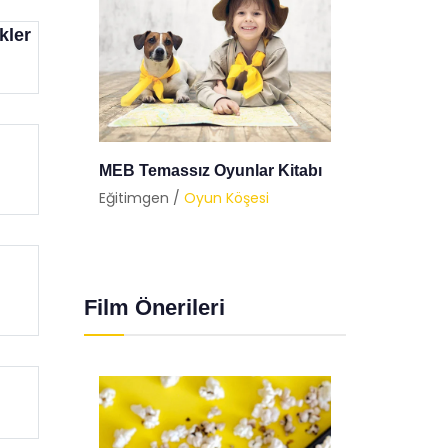
kler
tabı
Nostaljik 6 Oyunla
Balon 
Çocukluğunuza Dönmeye Ne
Eğitimg
Dersiniz?
Eğitimgen /
Oyun Köşesi
Film Önerileri