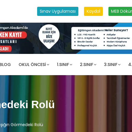
Sınav Uygulaması
Kaydol
MEB Dökü
 BLOG
OKUL ÖNCESI
1.SINIF
2.SINIF
3.SINIF
4.
medeki Rolü
Işığın Görmedeki Rolü