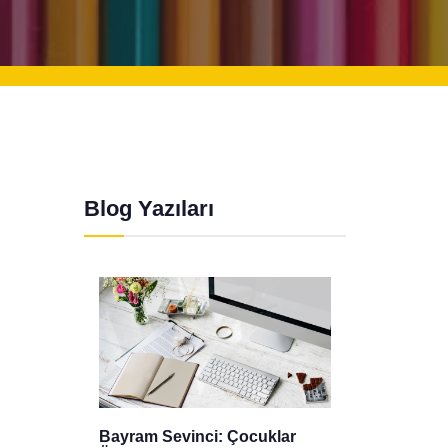
Blog Yazıları
r
Gizlilik Politikası
Mevlid 