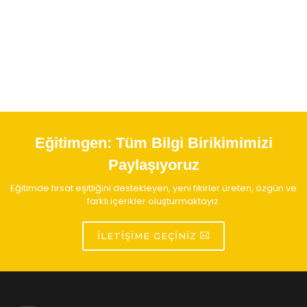
Eğitimgen:
Tüm Bilgi Birikimimizi
Paylaşıyoruz
Eğitimde fırsat eşitliğini destekleyen, yeni fikirler üreten, özgün ve
farklı içerikler oluşturmaktayız.
İLETIŞIME GEÇINIZ