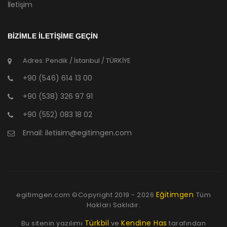
İletişim
BİZİMLE İLETİŞİME GEÇİN
Adres: Pendik / İstanbul / TÜRKİYE
+90 (546) 614 13 00
+90 (538) 326 97 91
+90 (552) 083 18 02
Email:
iletisim@egitimgen.com
Eğitimgen
egitimgen.com ©Copyright
2019 - 2026
Tüm
Hakları Saklıdır.
Türkbil
Kendine Has
Bu sitenin yazılımı
ve
tarafından