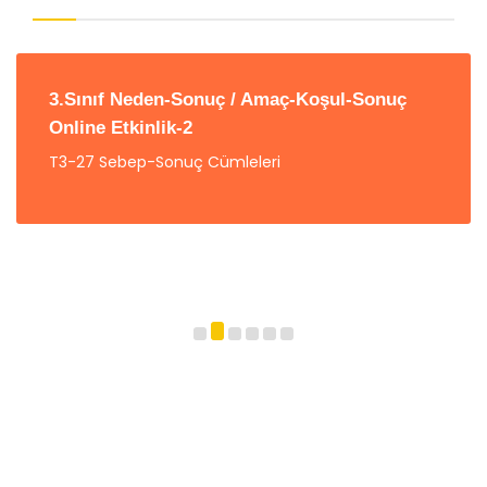
3.Sınıf Neden-Sonuç / Amaç-Koşul-Sonuç
Online Etkinlik-2
T3-27 Sebep-Sonuç Cümleleri