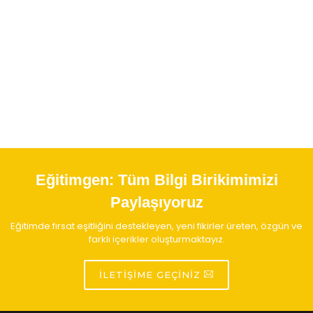
Eğitimgen:
Tüm Bilgi Birikimimizi
Paylaşıyoruz
Eğitimde fırsat eşitliğini destekleyen, yeni fikirler üreten, özgün ve
farklı içerikler oluşturmaktayız.
İLETIŞIME GEÇINIZ