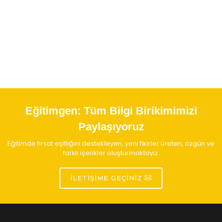
Eğitimgen:
Tüm Bilgi Birikimimizi
Paylaşıyoruz
Eğitimde fırsat eşitliğini destekleyen, yeni fikirler üreten, özgün ve
farklı içerikler oluşturmaktayız.
İLETIŞIME GEÇINIZ