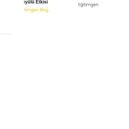
Psikolo
Eğitimgen /
Eğitimgen Blog
Eğitimg