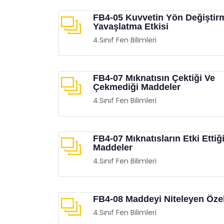
FB4-05 Kuvvetin Yön Değiştir
Yavaşlatma Etkisi
4.Sınıf Fen Bilimleri
FB4-07 Mıknatısın Çektiği Ve
Çekmediği Maddeler
Çocuklarınızla Birlikte
Film 
4.Sınıf Fen Bilimleri
İzleyebileceğiniz Animasyon
Demo
Filmleri
Eğit
Eğitimgen /
Film Köşesi
FB4-07 Mıknatısların Etki Ettiğ
Maddeler
4.Sınıf Fen Bilimleri
FB4-08 Maddeyi Niteleyen Özel
4.Sınıf Fen Bilimleri