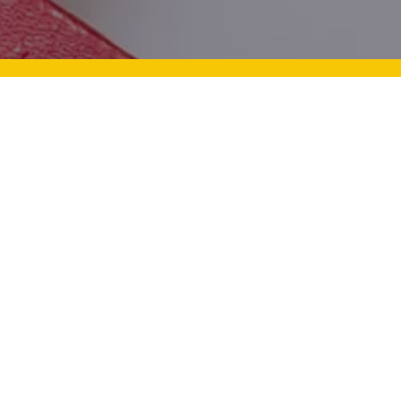
n Zekalı Çocuklara Nasıl
Bayram Sevinci: Çocukla