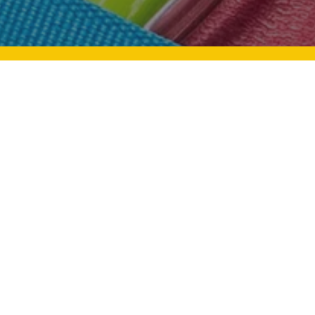
Mevlid Kandili: Aile Bağları Ve
Üstü