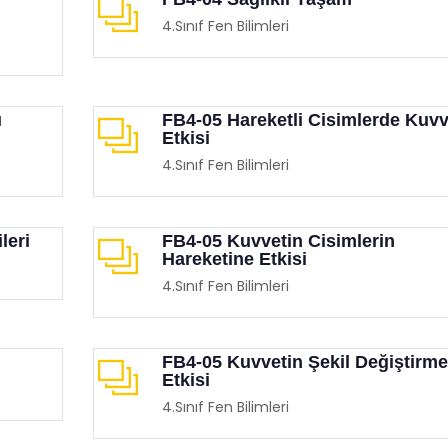
4.Sınıf Fen Bilimleri
ı
FB4-05 Hareketli Cisimlerde Kuvv
Etkisi
4.Sınıf Fen Bilimleri
 Destekli Eğitsel Oyunlar
MEB Temassız Oyunlar Ki
imgen /
Oyun Köşesi
Eğitimgen /
Oyun Köşesi
leri
FB4-05 Kuvvetin Cisimlerin
Hareketine Etkisi
4.Sınıf Fen Bilimleri
FB4-05 Kuvvetin Şekil Değiştirme
Etkisi
4.Sınıf Fen Bilimleri