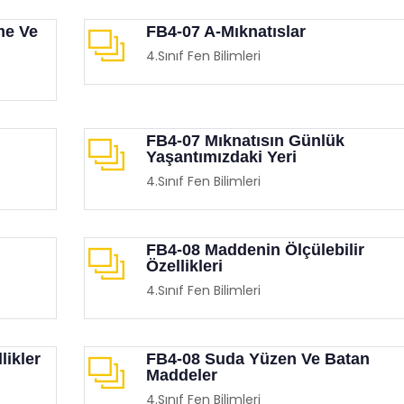
me Ve
FB4-07 A-Mıknatıslar
4.Sınıf Fen Bilimleri
FB4-07 Mıknatısın Günlük
Yaşantımızdaki Yeri
Etkinliği (İnsan Hakları Ve
Eğitimciler Ve Ebeveynler
4.Sınıf Fen Bilimleri
krasi Haftası)
Mutlaka İzlemesi Gereken
Birbirinden Etkileyici 15 F
imgen /
Film Köşesi
Eğitimgen /
Film Köşesi
i
FB4-08 Maddenin Ölçülebilir
Özellikleri
4.Sınıf Fen Bilimleri
likler
FB4-08 Suda Yüzen Ve Batan
Maddeler
4.Sınıf Fen Bilimleri