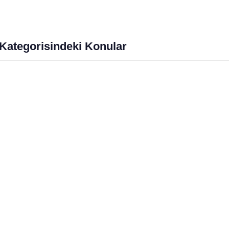
anmalıyız?
Üzerindeki Büyülü Etkisi
imgen /
Eğitimgen Blog
Eğitimgen /
Eğitimgen Blog
Kategorisindeki Konular