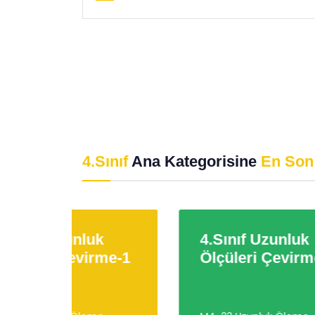
4.Sınıf
Ana Kategorisine
En Son
4.Sınıf Uzunluk
4.
me-1
Ölçüleri Çevirme-2
Öl