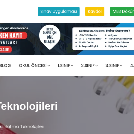
Sınav Uygulaması
Kaydol
MEB Dökü
 BLOG
OKUL ÖNCESI
1.SINIF
2.SINIF
3.SINIF
4.
eknolojileri
dınlatma Teknolojileri