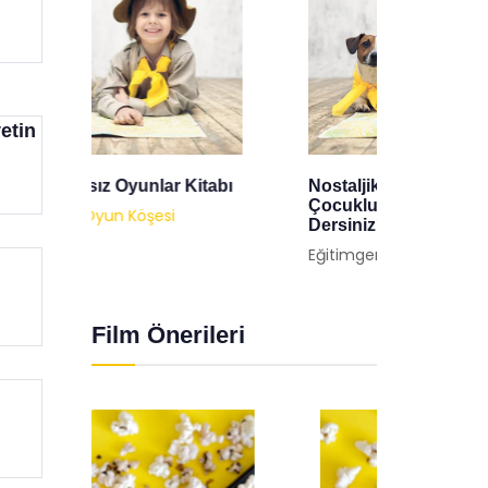
etin
tabı
Nostaljik 6 Oyunla
Balon 
Çocukluğunuza Dönmeye Ne
Eğitimg
Dersiniz?
Eğitimgen /
Oyun Köşesi
Film Önerileri