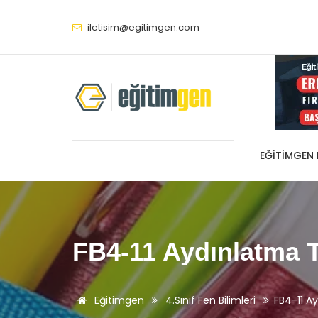
iletisim@egitimgen.com
EĞITIMGEN
FB4-11 Aydınlatma T
Eğitimgen
4.Sınıf Fen Bilimleri
FB4-11 Ay