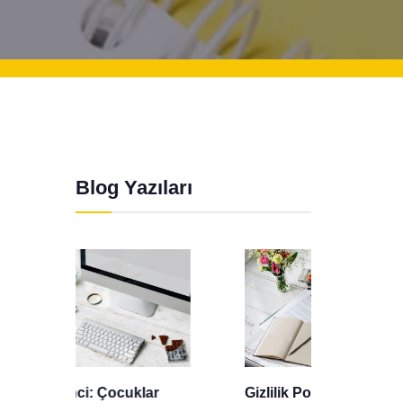
Blog Yazıları
r
Gizlilik Politikası
Mevlid 