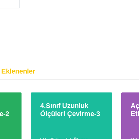
 Eklenenler
Sınıf Uzunluk
Açı Çeşitleri Onl
çüleri Çevirme-3
Etkinlik-2