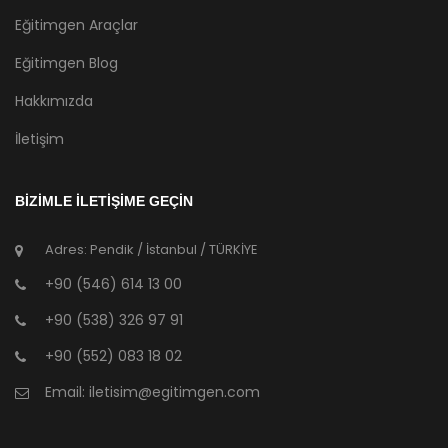
Eğitimgen Araçlar
Eğitimgen Blog
Hakkımızda
İletişim
BİZİMLE İLETİŞİME GEÇİN
Adres: Pendik / İstanbul / TÜRKİYE
+90 (546) 614 13 00
+90 (538) 326 97 91
+90 (552) 083 18 02
Email:
iletisim@egitimgen.com