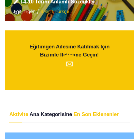
T4-10 Terim Anlamlı Sözcükler
Eğitimgen /
4.Sınıf Türkçe
Eğitimgen Ailesine Katılmak Için
Bizimle Iletişime Geçin!
Aktivite
Ana Kategorisine
En Son Eklenenler