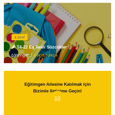
4.Sınıf
T4-22 Eş Sesli Sözcükler
Eğitimgen /
4.Sınıf Türkçe
Eğitimgen Ailesine Katılmak Için
Bizimle Iletişime Geçin!