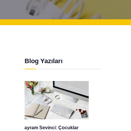
Blog Yazıları
r
Gizlilik Politikası
Mevlid 