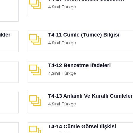
4.Sınıf Türkçe
ükler
T4-11 Cümle (Tümce) Bilgisi
4.Sınıf Türkçe
Etkinliği (İnsan Hakları Ve
Eğitimciler Ve Ebeveynler
krasi Haftası)
Mutlaka İzlemesi Gereken
T4-12 Benzetme İfadeleri
Birbirinden Etkileyici 15 F
imgen /
Film Köşesi
4.Sınıf Türkçe
Eğitimgen /
Film Köşesi
T4-13 Anlamlı Ve Kurallı Cümleler
4.Sınıf Türkçe
T4-14 Cümle Görsel İlişkisi