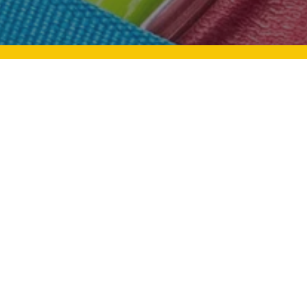
Mevlid Kandili: Aile Bağları Ve
Üstü