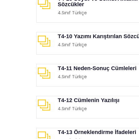
Sözcükler
4.Sınıf Türkçe
T4-10 Yazımı Karıştırılan Sözc
4.Sınıf Türkçe
Çocuklarınızla Birlikte
Film 
İzleyebileceğiniz Animasyon
Demo
T4-11 Neden-Sonuç Cümleleri
Filmleri
Eğit
4.Sınıf Türkçe
Eğitimgen /
Film Köşesi
T4-12 Cümlenin Yazılışı
4.Sınıf Türkçe
T4-13 Örneklendirme İfadeleri