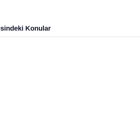
anmalıyız?
Üzerindeki Büyülü Etkisi
imgen /
Eğitimgen Blog
Eğitimgen /
Eğitimgen Blog
sindeki Konular