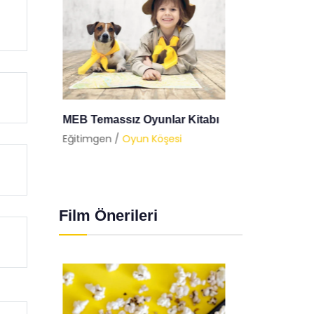
tabı
Nostaljik 6 Oyunla
Balon 
Çocukluğunuza Dönmeye Ne
Eğitimg
Dersiniz?
Eğitimgen /
Oyun Köşesi
Film Önerileri