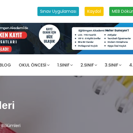
Sınav Uygulaması
Kaydol
MEB Dökü
 BLOG
OKUL ÖNCESI
1.SINIF
2.SINIF
3.SINIF
4.
eri
 Bölümleri