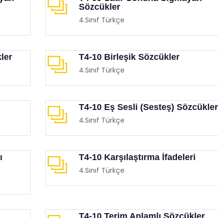
Sözcükler
4.Sınıf Türkçe
ler
T4-10 Birleşik Sözcükler
4.Sınıf Türkçe
 Destekli Eğitsel Oyunlar
MEB Temassız Oyunlar Ki
imgen /
Oyun Köşesi
Eğitimgen /
Oyun Köşesi
T4-10 Eş Sesli (Sesteş) Sözcükler
4.Sınıf Türkçe
ı
T4-10 Karşılaştırma İfadeleri
4.Sınıf Türkçe
T4-10 Terim Anlamlı Sözcükler