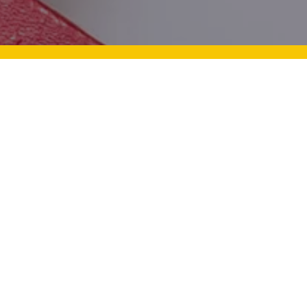
n Zekalı Çocuklara Nasıl
Bayram Sevinci: Çocukla