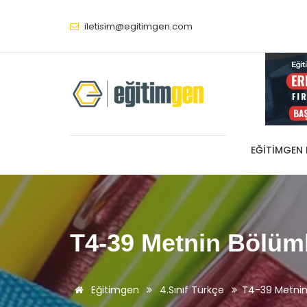
iletisim@egitimgen.com
EĞITIMGEN
T4-39 Metnin Bölüml
Eğitimgen
4.Sınıf Türkçe
T4-39 Metnin