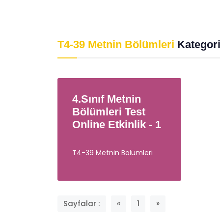
Psikolojik Huzur
Davr
Eğitimgen /
Eğitimgen Blog
Eğit
T4-39 Metnin Bölümleri
Kategori
4.Sınıf Metnin
Bölümleri Test
Online Etkinlik - 1
T4-39 Metnin Bölümleri
Sayfalar :
«
1
»