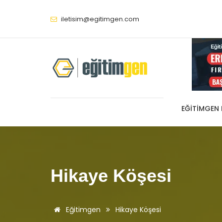
iletisim@egitimgen.com
EĞITIMGEN
Hikaye Köşesi
Eğitimgen
Hikaye Köşesi