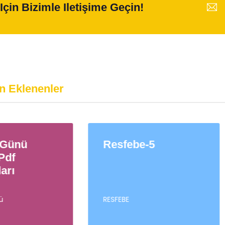
Için Bizimle Iletişime Geçin!
n Eklenenler
sfebe-5
Resfebe-1
FEBE
RESFEBE