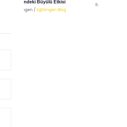
Psikolo
Eğitimgen /
Eğitimgen Blog
Eğitimg