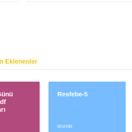
n Eklenenler
sfebe-5
Resfebe-1
FEBE
RESFEBE