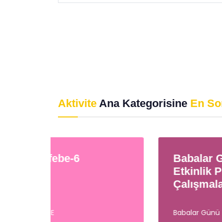
Aktivite
Ana Kategorisine
En So
Babalar Günü
Re
Etkinlik Pdf
Çalışmaları
Babalar Günü
RES