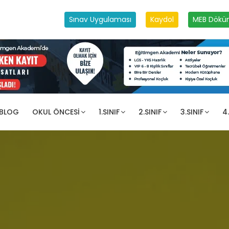
Sınav Uygulaması
Kaydol
MEB Dökü
 BLOG
OKUL ÖNCESI
1.SINIF
2.SINIF
3.SINIF
4.