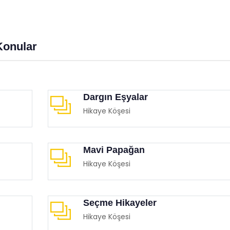
anmalıyız?
Üzerindeki Büyülü Etkisi
imgen /
Eğitimgen Blog
Eğitimgen /
Eğitimgen Blog
Konular
Dargın Eşyalar
Hikaye Köşesi
Mavi Papağan
Hikaye Köşesi
Seçme Hikayeler
Hikaye Köşesi