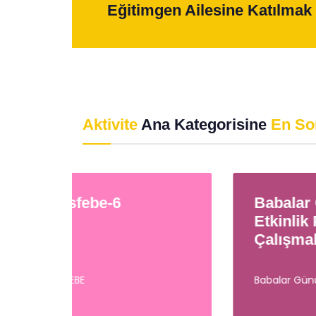
Eğitimgen Ailesine Katılmak 
Aktivite
Ana Kategorisine
En So
Babalar Günü
Re
Etkinlik Pdf
Çalışmaları
Babalar Günü
RES