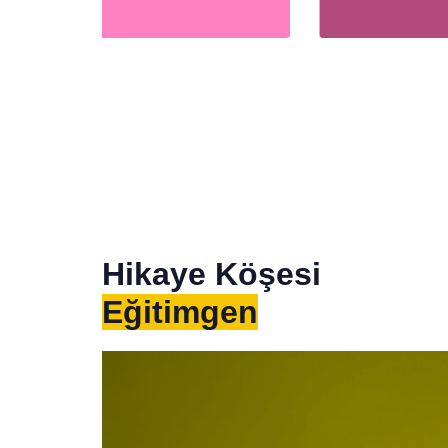
Balon Sektirme Oyunu
Mobil
Eğitimgen /
Oyun Köşesi
Eğit
Hikaye Köşesi
Eğitimgen