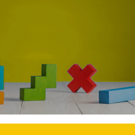
Etkinliği (İnsan Hakları Ve
Eğitimciler Ve Ebeveynler
krasi Haftası)
Mutlaka İzlemesi Gereken
Birbirinden Etkileyici 15 F
imgen /
Film Köşesi
Eğitimgen /
Film Köşesi