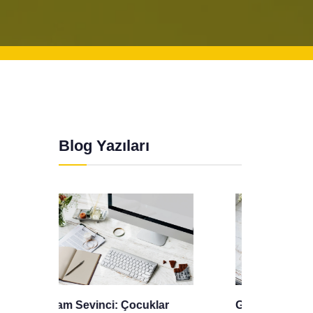
Blog Yazıları
r
Gizlilik Politikası
Mevlid 