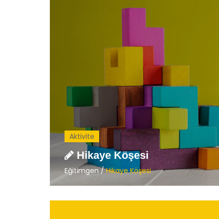
Çocuklarınızla Birlikte
Film 
İzleyebileceğiniz Animasyon
Demo
Filmleri
Eğit
Eğitimgen /
Film Köşesi
Aktivite
Hikaye Köşesi
Eğitimgen /
Hikaye Köşesi