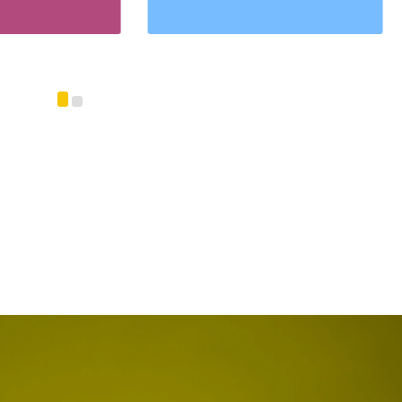
 Destekli Eğitsel Oyunlar
MEB Temassız Oyunlar Ki
imgen /
Oyun Köşesi
Eğitimgen /
Oyun Köşesi