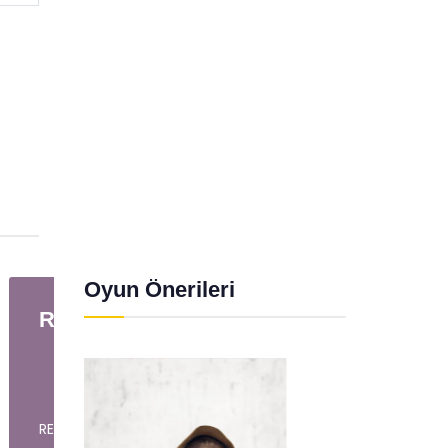
Oyun Önerileri
Resfebe-2
Res
RESFEBE
RESFE