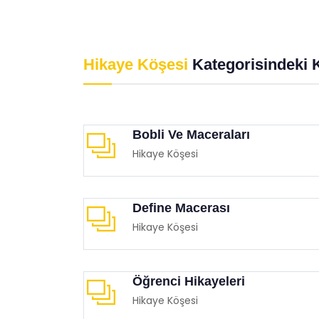
Psikolojik Huzur
Davr
Eğitimgen /
Eğitimgen Blog
Eğit
Hikaye Köşesi
Kategorisindeki 
Bobli Ve Maceraları
Hikaye Köşesi
Define Macerası
Hikaye Köşesi
Öğrenci Hikayeleri
Hikaye Köşesi