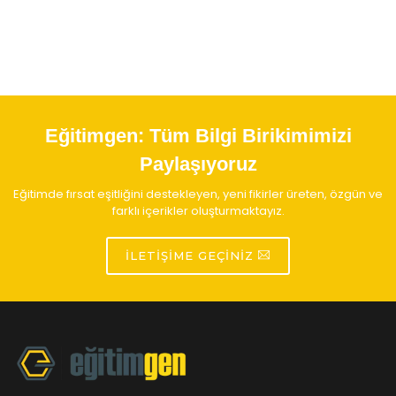
Eğitimgen:
Tüm Bilgi Birikimimizi
Paylaşıyoruz
Eğitimde fırsat eşitliğini destekleyen, yeni fikirler üreten, özgün ve
farklı içerikler oluşturmaktayız.
İLETIŞIME GEÇINIZ