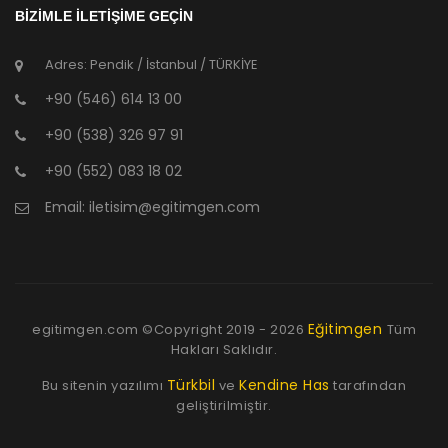
BİZİMLE İLETİŞİME GEÇİN
Adres: Pendik / İstanbul / TÜRKİYE
+90 (546) 614 13 00
+90 (538) 326 97 91
+90 (552) 083 18 02
Email:
iletisim@egitimgen.com
Eğitimgen
egitimgen.com ©Copyright
2019 - 2026
Tüm
Hakları Saklıdır.
Türkbil
Kendine Has
Bu sitenin yazılımı
ve
tarafından
geliştirilmiştir.