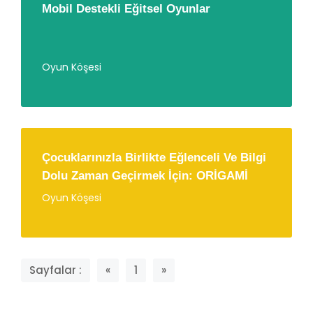
Mobil Destekli Eğitsel Oyunlar
Oyun Köşesi
Çocuklarınızla Birlikte Eğlenceli Ve Bilgi
Dolu Zaman Geçirmek İçin: ORİGAMİ
Oyun Köşesi
Sayfalar :
«
1
»