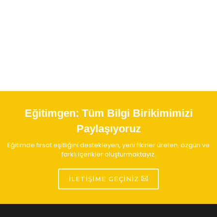
Eğitimgen:
Tüm Bilgi Birikimimizi
Paylaşıyoruz
Eğitimde fırsat eşitliğini destekleyen, yeni fikirler üreten, özgün ve
farklı içerikler oluşturmaktayız.
İLETIŞIME GEÇINIZ