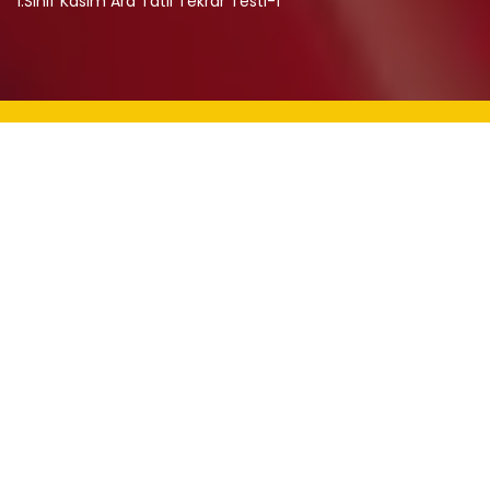
1.Sınıf Kasım Ara Tatil Tekrar Testi-1