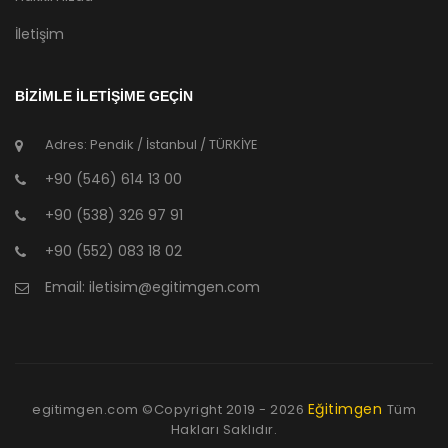
İletişim
BİZİMLE İLETİŞİME GEÇİN
Adres: Pendik / İstanbul / TÜRKİYE
+90 (546) 614 13 00
+90 (538) 326 97 91
+90 (552) 083 18 02
Email:
iletisim@egitimgen.com
Eğitimgen
egitimgen.com ©Copyright
2019 - 2026
Tüm
Hakları Saklıdır.