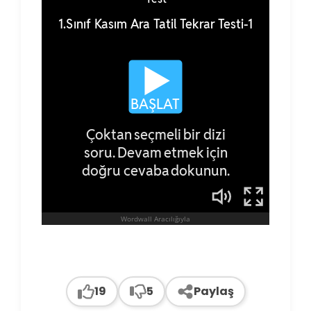
19
5
Paylaş