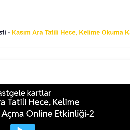
ıf Kasım Ara Tatil Tekrar
1.Sınıf Kasım Ara Tatil Te
-1
Testi-6
imgen /
1.Sınıf Kasım Ara Tatil
Eğitimgen /
1.Sınıf Kasım Ara
r Testi
Tekrar Testi
sti -
Kasım Ara Tatili Hece, Kelime Okuma K
lik Politikası
Mevlid Kandili: Aile Bağla
Psikolojik Huzur
imgen /
Eğitimgen Blog
Eğitimgen /
Eğitimgen Blog