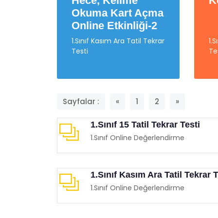
Hece, Kelime
K
Okuma Kart Açma
Online Etkinliği-2
1.Sınıf Kasım Ara Tatil Tekrar
1.
Testi
Te
Çocuk
İzle
Filml
Eğit
Sayfalar :
«
1
2
»
1.Sınıf 15 Tatil Tekrar Testi
1.Sınıf Online Değerlendirme
1.Sınıf Kasım Ara Tatil Tekrar T
1.Sınıf Online Değerlendirme