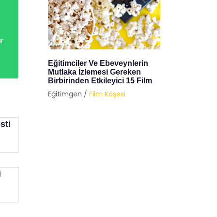
ar
rı Ve
Eğitimciler Ve Ebeveynlerin
Çocukla
Mutlaka İzlemesi Gereken
İzleyeb
Birbirinden Etkileyici 15 Film
Filmleri
Eğitimgen /
Film Köşesi
Eğitimg
sti
i