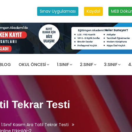
Sınav Uygulaması
Kaydol
MEB Dökü
 BLOG
OKUL ÖNCESI
1.SINIF
2.SINIF
3.SINIF
4.
il Tekrar Testi
1.Sınıf Kasım Ara Tatil Tekrar Testi
line Etkinliği-2