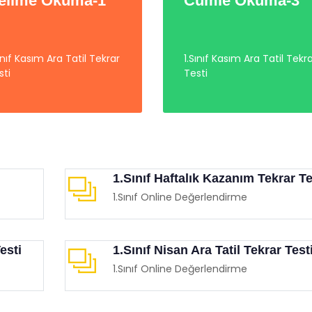
elime Okuma-1
Cümle Okuma-3
Sınıf Kasım Ara Tatil Tekrar
1.Sınıf Kasım Ara Tatil Tekr
sti
Testi
larınızla Birlikte
Film Etkinliği (İnsan Hakla
yebileceğiniz Animasyon
Demokrasi Haftası)
eri
Eğitimgen /
Film Köşesi
imgen /
Film Köşesi
1.Sınıf Haftalık Kazanım Tekrar Te
1.Sınıf Online Değerlendirme
esti
1.Sınıf Nisan Ara Tatil Tekrar Test
1.Sınıf Online Değerlendirme