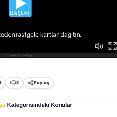
1
3
Paylaş
sti
Kategorisindeki Konular