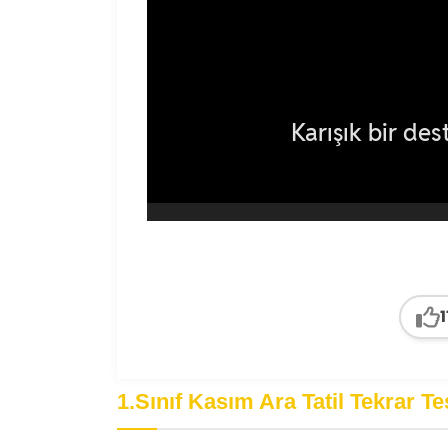
1
1.Sınıf Kasım Ara Tatil Tekrar Te