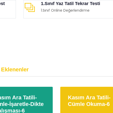
est
1.Sınıf Yaz Tatil Tekrar Testi
1.Sınıf Online Değerlendirme
 Eklenenler
sım Ara Tatili-
Kasım Ara Tatili-
nle-İşaretle-Dikte
Cümle Okuma-6
lışması-6