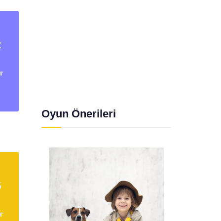
2
ar
Oyun Önerileri
5
ar