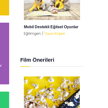
Mobil Destekli Eğitsel Oyunlar
MEB Te
Eğitimgen /
Oyun Köşesi
Eğitimg
Film Önerileri
ar