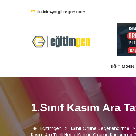
iletisim@egitimgen.com
EĞITIMGEN
1.Sınıf Kasım Ara Tat
Eğitimgen
1.Sınıf Online Değerlendirme
Kasım Ara Tatili Hece, Kelime Okuma Kart Açma On