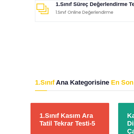
1.Sınıf Süreç Değerlendirme T
1.Sınıf Online Değerlendirme
1.Sınıf
Ana Kategorisine
En Son
ra
1.Sınıf Kasım Ara
Ka
i-6
Tatil Tekrar Testi-5
Di
Ça