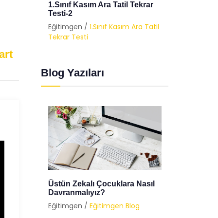
krar
1.Sınıf Kasım Ara Tatil Tekrar
1.Sınıf
Testi-2
Testi-3
 Tatil
Eğitimgen /
1.Sınıf Kasım Ara Tatil
Eğitimg
Tekrar Testi
Tekrar T
art
Blog Yazıları
rı Ve
Üstün Zekalı Çocuklara Nasıl
Bayram
Davranmalıyız?
Üzerind
Eğitimgen /
Eğitimgen Blog
Eğitimg