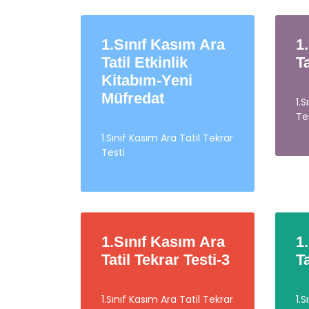
1.Sınıf Kasım Ara
1
Tatil Etkinlik
T
Kitabım-Yeni
Müfredat
1.
Te
1.Sınıf Kasım Ara Tatil Tekrar
Testi
1.Sınıf Kasım Ara
1
Tatil Tekrar Testi-3
T
1.Sınıf Kasım Ara Tatil Tekrar
1.