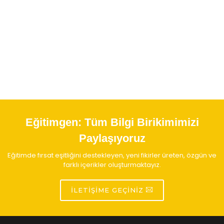
Eğitimgen:
Tüm Bilgi Birikimimizi
Paylaşıyoruz
Eğitimde fırsat eşitliğini destekleyen, yeni fikirler üreten, özgün ve
farklı içerikler oluşturmaktayız.
İLETIŞIME GEÇINIZ