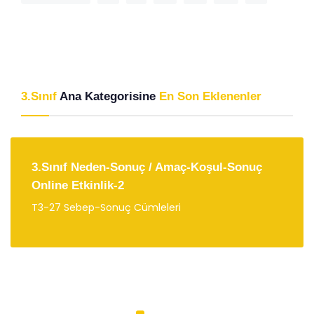
3.Sınıf
Ana Kategorisine
En Son Eklenenler
3.Sınıf Neden-Sonuç / Amaç-Koşul-Sonuç
Online Etkinlik-2
T3-27 Sebep-Sonuç Cümleleri