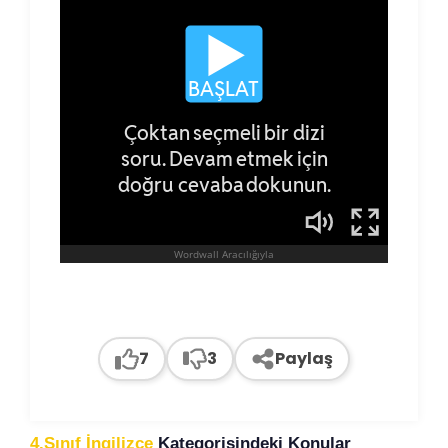
7
3
Paylaş
4.Sınıf İngilizce
Kategorisindeki Konular