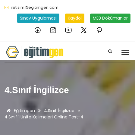
iletisim@egitimgen.com
Sınav Uygulaması
Kaydol
MEB Dökümanlar
4.Sınıf İngilizce
Eğitimgen
4.Sınıf İngilizce
4.Sınıf 1.Ünite Kelimeleri Online Test-4