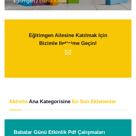
Eğitimgen /
Etkinlik Köşesi
Eğitimgen Ailesine Katılmak Için
Bizimle Iletişime Geçin!
Aktivite
Ana Kategorisine
En Son Eklenenler
Babalar Günü Etkinlik Pdf Çalışmaları